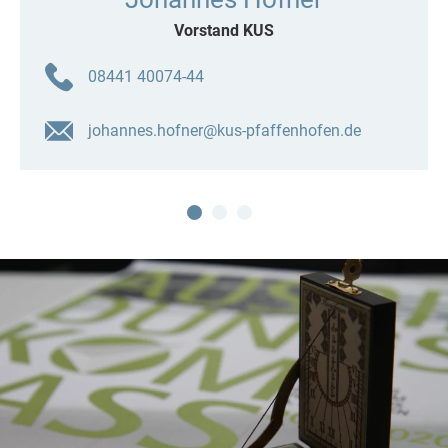
Vorstand KUS
08441 40074-44
johannes.hofner@kus-pfaffenhofen.de