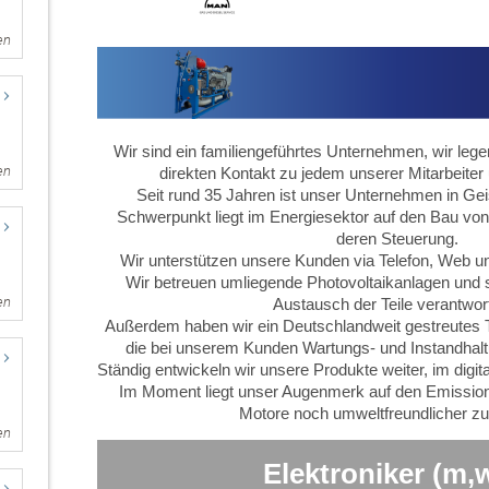
en
en
en
en