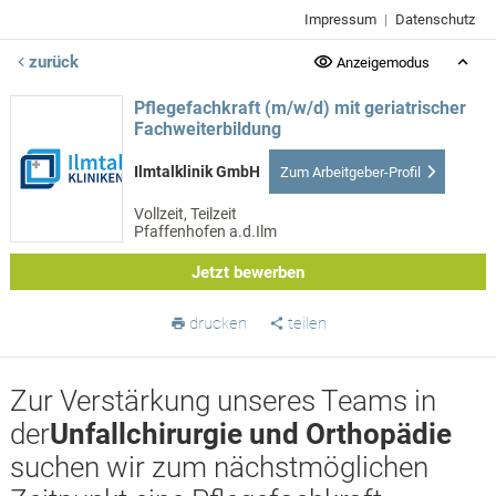
Impressum
|
Datenschutz
zurück
Anzeigemodus
Pflegefachkraft (m/w/d) mit geriatrischer
Fachweiterbildung
Ilmtalklinik GmbH
Zum Arbeitgeber-Profil
Vollzeit, Teilzeit
Pfaffenhofen a.d.Ilm
Jetzt bewerben
drucken
teilen
Zur Verstärkung unseres Teams in
der
Unfallchirurgie und Orthopädie
suchen wir zum nächstmöglichen