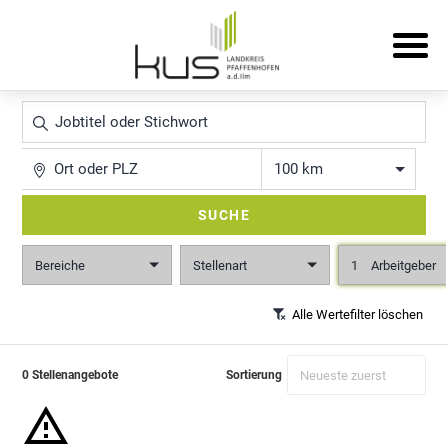
Jobtitel
oder
Stichwort
Ort
Entfernung
SUCHE
Bereiche
Stellenart
1
Arbeitgeber
Alle Wertefilter löschen
0 Stellenangebote
Sortierung