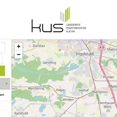
+
−
hen