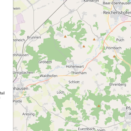
ail
u