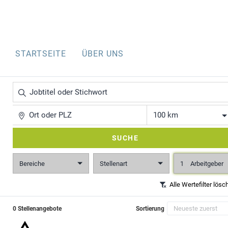
STARTSEITE
ÜBER UNS
Jobtitel
oder
Stichwort
Ort
Entfernung
SUCHE
Bereiche
Stellenart
1
Arbeitgeber
Alle Wertefilter lösc
0 Stellenangebote
Sortierung