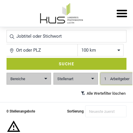
Jobtitel
oder
Stichwort
Ort
Entfernung
SUCHE
Bereiche
Stellenart
1
Arbeitgeber
Alle Wertefilter löschen
0 Stellenangebote
Sortierung