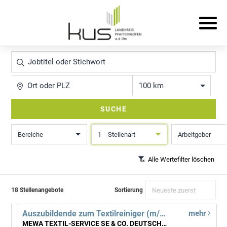
Jobtitel
oder
Stichwort
Ort
Entfernung
SUCHE
Bereiche
1
Stellenart
Arbeitgeber
Alle Wertefilter löschen
18 Stellenangebote
Sortierung
Auszubildende zum Textilreiniger (m/w/d) ab September 2027
mehr
MEWA TEXTIL-SERVICE SE & CO. DEUTSCHLAND OHG