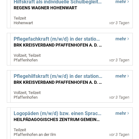
Hilfskraft als individuelle Schulbegleitung (m/w/d)
mehr
REGENS WAGNER HOHENWART
Teilzeit
Hohenwart
vor 3 Tagen
Pflegefachkraft (m/w/d) in der stationären Pflege
mehr
BRK KREISVERBAND PFAFFENHOFEN A. D. ILM
Vollzeit, Teilzeit
Pfaffenhofen
vor 3 Tagen
Pflegehilfskraft (m/w/d) in der stationären Pflege
mehr
BRK KREISVERBAND PFAFFENHOFEN A. D. ILM
Vollzeit, Teilzeit
Pfaffenhofen
vor 3 Tagen
Logopäden (m/w/d) bzw. einen Sprachtherapeuten (m/w/d)
mehr
HEILPÄDAGOGISCHES ZENTRUM GEMEINNÜTZIGE GMBH
Teilzeit
Pfaffenhofen an der Ilm
vor 3 Tagen