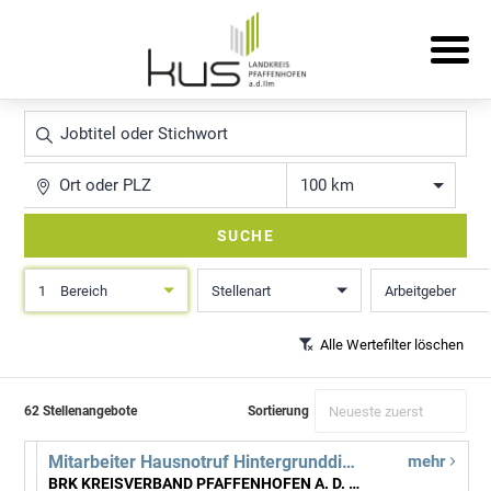
Jobtitel
oder
Stichwort
Ort
Entfernung
SUCHE
1
Bereich
Stellenart
Arbeitgeber
Alle Wertefilter löschen
62 Stellenangebote
Sortierung
Mitarbeiter Hausnotruf Hintergrunddienst m/w/d
mehr
BRK KREISVERBAND PFAFFENHOFEN A. D. ILM