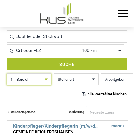
Jobtitel
oder
Stichwort
Ort
Entfernung
SUCHE
1
Bereich
Stellenart
Arbeitgeber
Alle Wertefilter löschen
8 Stellenangebote
Sortierung
Kinderpfleger/Kinderpflegerin (m/w/d) für den Kindergarten "Schatzinsel"
mehr
GEMEINDE REICHERTSHAUSEN