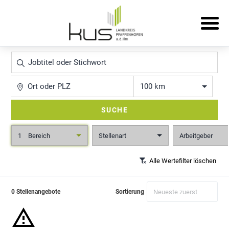
Jobtitel
oder
Stichwort
Ort
Entfernung
SUCHE
1
Bereich
Stellenart
Arbeitgeber
Alle Wertefilter löschen
0 Stellenangebote
Sortierung